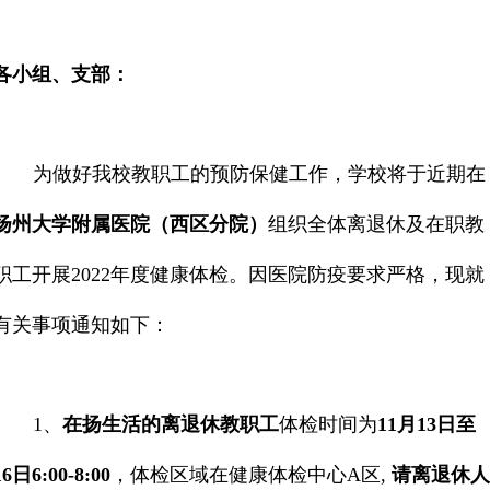
各小组、支部：
为做好我校教职工的预防保健工作，学校将于近期在
扬州大学附属医院（西区分院）
组织全体离退休及在职教
职工开展
2022
年度健康体检。因医院防疫要求严格，现就
有关事项通知如下：
1
、
在扬生活的离退休教职工
体检时间为
11
月
13
日至
16
日
6:00-8:00
，体检区域在健康体检中心
A
区
,
请离退休人