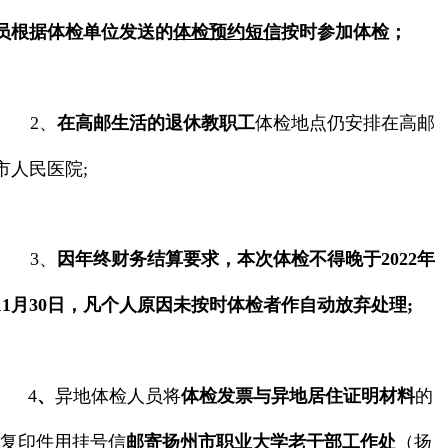
员根据体检单位发送的
体检预约短信
按时参加体检；
2
、
在高邮生活的退休教职工
体检地点仍安排在高邮
市人民医院
;
3
、
因年终财务结算要求，本次体检不得晚于
2022
年
11
月
30
日，凡个人原因未按时体检者作自动放弃处理
;
4
、
异地体检人员将
体检发票与异地居住证明材料
的
复印件用挂号信
邮寄扬州市职业大学老干部工作处
（扬